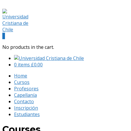
(+56) 9 541 88 900
admision@universidadcristianachile.cl
Facebook
Instagram
Profile
Profile
0
No products in the cart.
0 items
£
0.00
Home
Cursos
Profesores
Capellanía
Contacto
Inscripción
Estudiantes
Courses