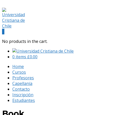
(+56) 9 541 88 900
admision@universidadcristianachile.cl
Facebook
Instagram
Profile
Profile
0
No products in the cart.
0 items
£
0.00
Home
Cursos
Profesores
Capellanía
Contacto
Inscripción
Estudiantes
Book