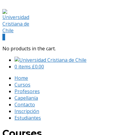
(+56) 9 541 88 900
admision@universidadcristianachile.cl
Facebook
Instagram
Profile
Profile
0
No products in the cart.
0 items
£
0.00
Home
Cursos
Profesores
Capellanía
Contacto
Inscripción
Estudiantes
Courses