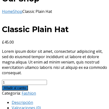
Home
Shop
Classic Plain Hat
Classic Plain Hat
£
45.00
Lorem ipsum dolor sit amet, consectetur adipiscing elit,
sed do eiusmod tempor incididunt ut labore et dolore
magna aliqua. Ut enim ad minim veniam, quis nostrud
exercitation ullamco laboris nisi ut aliquip ex ea commodo
consequat.
Classic
Plain
Añadir al carrito
Hat
Categoría:
Fashion
cantidad
Descripción
Valoraciones (0)