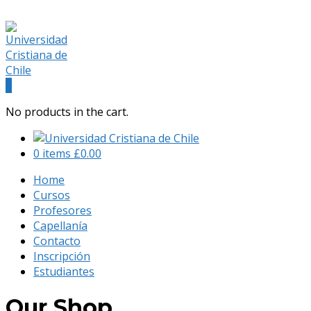
(+56) 9 541 88 900
admision@universidadcristianachile.cl
Facebook
Instagram
Profile
Profile
0
No products in the cart.
0 items
£
0.00
Home
Cursos
Profesores
Capellanía
Contacto
Inscripción
Estudiantes
Our Shop