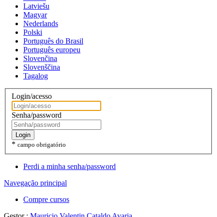
Latviešu
Magyar
Nederlands
Polski
Português do Brasil
Português europeu
Slovenčina
Slovenščina
Tagalog
Login/acesso
Senha/password
Login
*
campo obrigatório
Perdi a minha senha/password
Navegação principal
Compre cursos
Gestor :
Mauricio Valentin Cataldo Avaria